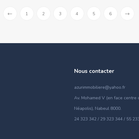
1
2
3
4
5
6
«
Previous
Nous contacter
azurimmobiliere@yahoo.fr
Av. Mohamed V (en face centre c
Néapolis), Nabeul 8000.
24 323 342 / 29 323 344 / 55 23