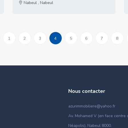
Nabeul , Nabeul
(current)
1
2
3
4
5
6
7
8
ious
Nous contacter
azurimmobiliere@yahoo.fr
Av. Mohamed V (en face centre c
Néapolis), Nabeul 8000.