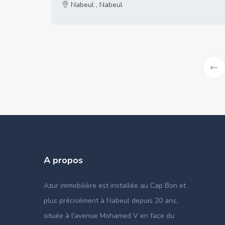
Nabeul , Nabeul
«
Prev
A propos
Azur immobilière est installée au Cap Bon et
plus précisément à Nabeul depuis 20 ans,
située à l'avenue Mohamed V en face du