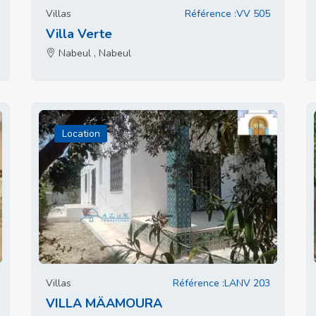
Villas
Référence :VV 505
Villa Verte
Nabeul , Nabeul
Location
Villas
Référence :LANV 203
VILLA MÄAMOURA