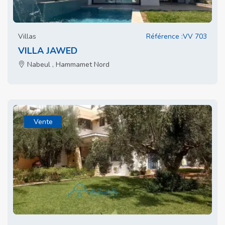
Villas
Référence :VV 703
VILLA JAWED
Nabeul , Hammamet Nord
Vente