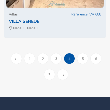
Villas
Référence :VV 688
VILLA SENEDE
Nabeul , Nabeul
(current)
1
2
3
4
5
6
«
Previous
7