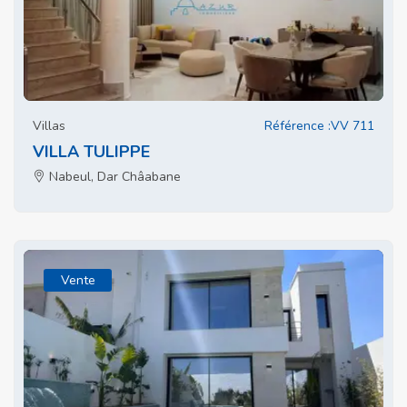
Villas
Référence :VV 711
VILLA TULIPPE
Nabeul, Dar Châabane
Vente