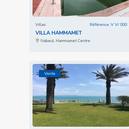
Villas
Référence :V V/ 000
VILLA HAMMAMET
Nabeul, Hammamet Centre
Vente