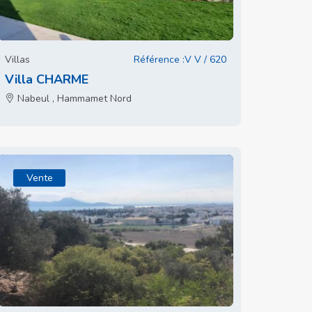
Villas
Référence :V V / 620
Villa CHARME
Nabeul , Hammamet Nord
Vente