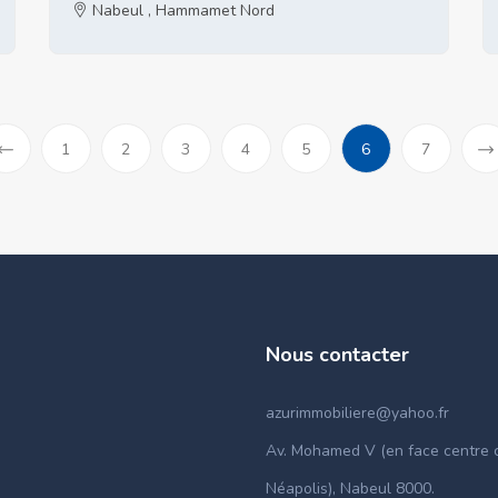
Nabeul , Hammamet Nord
(current)
1
2
3
4
5
6
7
«
Previous
Nous contacter
azurimmobiliere@yahoo.fr
Av. Mohamed V (en face centre c
Néapolis), Nabeul 8000.