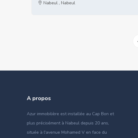
Nabeul , Nabeul
A propos
Azur immobilière est installée au Cap Bon et
plus précisément à Nabeul depuis 20 ans,
située à l'avenue Mohamed V en face du