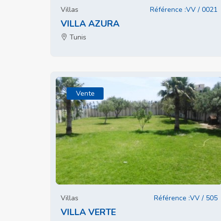
Villas
Référence :VV / 0021
VILLA AZURA
Tunis
Vente
Villas
Référence :VV / 505
VILLA VERTE