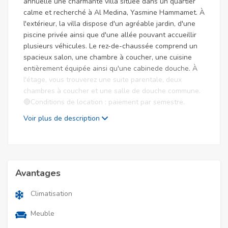
annuelle une charmante villa située dans un quartier
calme et recherché à Al Medina, Yasmine Hammamet. À
l'extérieur, la villa dispose d'un agréable jardin, d'une
piscine privée ainsi que d'une allée pouvant accueillir
plusieurs véhicules. Le rez-de-chaussée comprend un
spacieux salon, une chambre à coucher, une cuisine
entièrement équipée ainsi qu'une cabinede douche. À
l'étage, vous trouverez une suite parentale, deux
chambres à coucher et une salle de douche commune.
🔴Conditions de location : paiement par semestre.
Voir plus de description
Avantages
Climatisation
Meuble